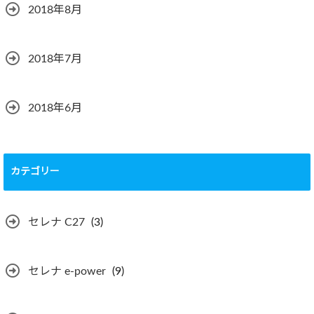
2018年8月
2018年7月
2018年6月
カテゴリー
セレナ C27
(3)
セレナ e-power
(9)