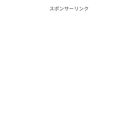
スポンサーリンク