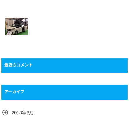
セレナe-POWER
セレナ【新型】の
の静粛性が、ずば
安全装備と安全性
抜けて高評な理由
能はどうなの？ラ
とは？
イバル車と比較！
2018.08.31
2018.08.28
セレナ【C27】車
中泊はできる？快
適に過ごすには？
最近のコメント
2018.08.27
アーカイブ
2018年9月