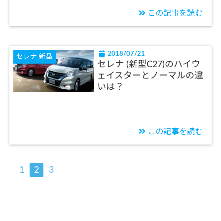
この記事を読む
2018/07/21
セレナ 新型
セレナ (新型C27)のハイウ
ェイスターとノーマルの違
いは？
この記事を読む
1
2
3