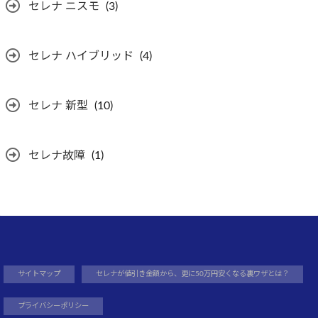
セレナ ニスモ
(3)
セレナ ハイブリッド
(4)
セレナ 新型
(10)
セレナ故障
(1)
サイトマップ
セレナが値引き金額から、更に50万円安くなる裏ワザとは？
プライバシーポリシー