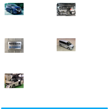
セレナ【新型
セレナは故障しや
C27】おすすめグ
すい？修理費用は
レード登場！安全
どのくらい？【リ
装備を充実した内
コール情報有】
2018.09.15
容は？
2018.09.16
セレナe-POWER
セレナ【新型】の
の静粛性が、ずば
安全装備と安全性
抜けて高評な理由
能はどうなの？ラ
とは？
イバル車と比較！
2018.08.31
2018.08.28
セレナ【C27】車
中泊はできる？快